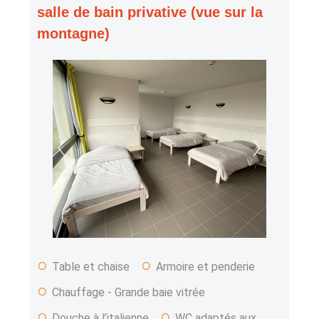
salle de bain privative (vue sur la
montagne)
‹
›
○
○
Table et chaise
Armoire et penderie
○
Chauffage - Grande baie vitrée
○
○
Douche à l’italienne
WC adaptés aux