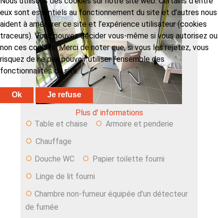
Nous utilisons des cookies sur notre site web. Certains d’entre
eux sont essentiels au fonctionnement du site et d’autres nous
aident à améliorer ce site et l’expérience utilisateur (cookies
‹
›
traceurs). Vous pouvez décider vous-même si vous autorisez ou
non ces cookies. Merci de noter que, si vous les rejetez, vous
risquez de ne pas pouvoir utiliser l’ensemble des
fonctionnalités du site.
Ok
Je refuse
Plus d' informations
○
○
Table et chaise
Armoire et penderie
○
Chauffage
○
○
Douche WC
Papier toilette fourni
○
Linge de lit fourni
○
Chambre non-fumeur équipée d'un détecteur
de fumée